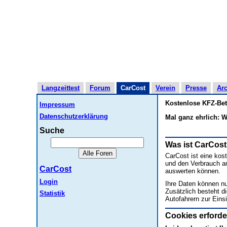
Langzeittest
Forum
CarCost
Verein
Presse
Arc
Kostenlose KFZ-Betr
Impressum
Datenschutzerklärung
Mal ganz ehrlich: W
Suche
Was ist CarCos
CarCost ist eine kos
und den Verbrauch a
CarCost
auswerten können.
Login
Ihre Daten können nu
Zusätzlich besteht di
Statistik
Autofahrern zur Eins
Cookies erforder