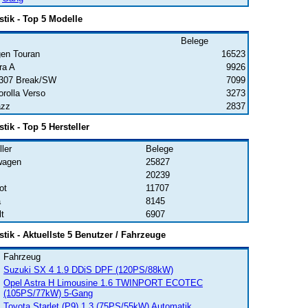
stik - Top 5 Modelle
Belege
en Touran
16523
ra A
9926
 307 Break/SW
7099
rolla Verso
3273
azz
2837
stik - Top 5 Hersteller
ller
Belege
wagen
25827
20239
ot
11707
a
8145
t
6907
istik - Aktuellste 5 Benutzer / Fahrzeuge
Fahrzeug
Suzuki SX 4 1.9 DDiS DPF (120PS/88kW)
Opel Astra H Limousine 1.6 TWINPORT ECOTEC
(105PS/77kW) 5-Gang
Toyota Starlet (P9) 1.3 (75PS/55kW) Automatik