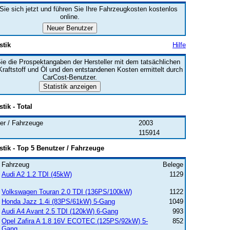
 Sie sich jetzt und führen Sie Ihre Fahrzeugkosten kostenlos
online.
stik
Hilfe
ie die Prospektangaben der Hersteller mit dem tatsächlichen
raftstoff und Öl und den entstandenen Kosten ermittelt durch
CarCost-Benutzer.
stik - Total
er / Fahrzeuge
2003
115914
istik - Top 5 Benutzer / Fahrzeuge
Fahrzeug
Belege
Audi A2 1.2 TDI (45kW)
1129
Volkswagen Touran 2.0 TDI (136PS/100kW)
1122
Honda Jazz 1.4i (83PS/61kW) 5-Gang
1049
Audi A4 Avant 2.5 TDI (120kW) 6-Gang
993
Opel Zafira A 1.8 16V ECOTEC (125PS/92kW) 5-
852
Gang