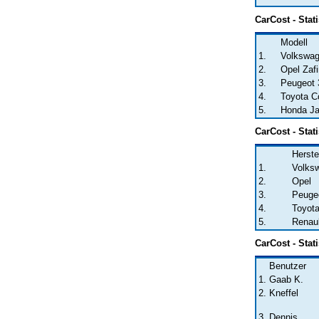
CarCost - Stati
Modell
1.
Volkswag
2.
Opel Zafi
3.
Peugeot
4.
Toyota Co
5.
Honda J
CarCost - Stati
Herste
1.
Volks
2.
Opel
3.
Peuge
4.
Toyot
5.
Renaul
CarCost - Stat
Benutzer
1.
Gaab K.
2.
Kneffel
3.
Dennis