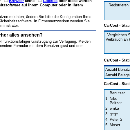
r
Browser
keine
Cookies
oder diese werden
eitssoftware auf Ihrem Computer oder in Ihrem
Registrieren
zen möchten, ändern Sie bitte die Konfiguration Ihres
Sicherheitssoftware. In Firmennetzwerken wenden Sie
ministrator.
CarCost - Stati
rher alles ansehen?
Vergleichen S
Verbrauch an K
oll funktionsfähiger Gastzugang zur Verfügung. Melden
ehendem Formular mit dem Benutzer
gast
und dem
CarCost - Stati
Anzahl Benutz
Anzahl Belege
CarCost - Stat
Benutzer
1.
Niko
Paltzer
2.
emka
3.
gege
4.
Peter S.
5.
Moser