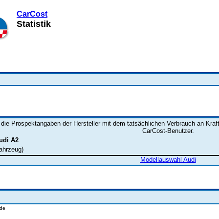
CarCost
Statistik
 die Prospektangaben der Hersteller mit dem tatsächlichen Verbrauch an Kraft
CarCost-Benutzer.
udi A2
ahrzeug)
Modellauswahl Audi
.de
wwwlangzeittestde