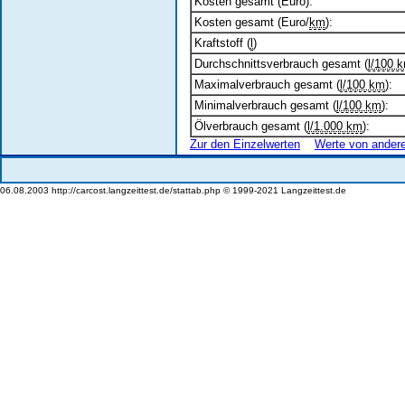
Kosten gesamt (Euro):
Kosten gesamt (Euro/
km
):
Kraftstoff (
l
)
Durchschnittsverbrauch gesamt (
l/100 
Maximalverbrauch gesamt (
l/100 km
):
Minimalverbrauch gesamt (
l/100 km
):
Ölverbrauch gesamt (
l/1.000 km
):
Zur den Einzelwerten
Werte von ander
06.08.2003 http://carcost.langzeittest.de/stattab.php © 1999-2021 Langzeittest.de
wwwlangzeitt