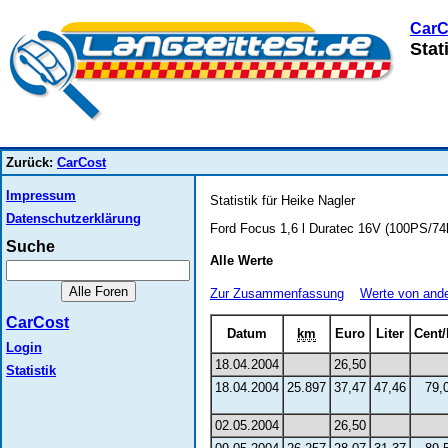
CarC
Stat
Zurück:
CarCost
Impressum
Statistik für Heike Nagler
Datenschutzerklärung
Ford Focus 1,6 l Duratec 16V (100PS/7
Suche
Alle Werte
Zur Zusammenfassung
Werte von and
CarCost
Datum
km
Euro
Liter
Cent/
Login
18.04.2004
26,50
Statistik
18.04.2004
25.897
37,47
47,46
79,
02.05.2004
26,50