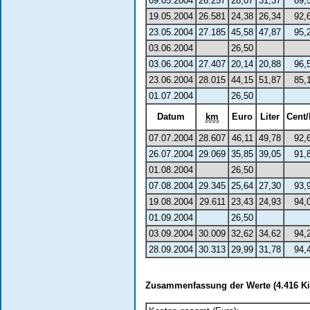
09.05.2004
26.257
28,07
31,37
89,
19.05.2004
26.581
24,38
26,34
92,
23.05.2004
27.185
45,58
47,87
95,
03.06.2004
26,50
03.06.2004
27.407
20,14
20,88
96,
23.06.2004
28.015
44,15
51,87
85,
01.07.2004
26,50
Datum
km
Euro
Liter
Cent/
07.07.2004
28.607
46,11
49,78
92,
26.07.2004
29.069
35,85
39,05
91,
01.08.2004
26,50
07.08.2004
29.345
25,64
27,30
93,
19.08.2004
29.611
23,43
24,93
94,
01.09.2004
26,50
03.09.2004
30.009
32,62
34,62
94,
28.09.2004
30.313
29,99
31,78
94,
Zusammenfassung der Werte (4.416 Ki