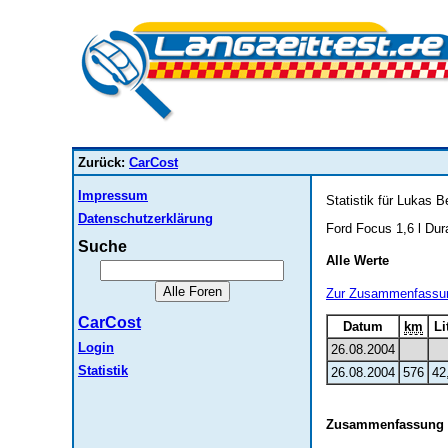
Zurück:
CarCost
Impressum
Statistik für Lukas B
Datenschutzerklärung
Ford Focus 1,6 l Du
Suche
Alle Werte
Zur Zusammenfassu
CarCost
Datum
km
Li
Login
26.08.2004
Statistik
26.08.2004
576
42
Zusammenfassung 