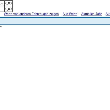
o):
0,00
0,00
Werte von anderen Fahrzeugen zeigen
Alle Werte
Aktuelles Jahr
Ak
.de
wwwlangzeittestde