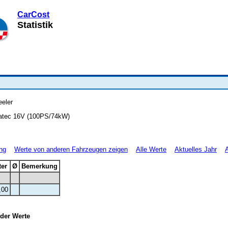
CarCost
Statistik
eeler
ratec 16V (100PS/74kW)
ng
Werte von anderen Fahrzeugen zeigen
Alle Werte
Aktuelles Jahr
ter
Ø
Bemerkung
,00
der Werte