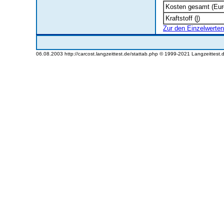
Kosten gesamt (Eur
Kraftstoff (
l
)
Zur den Einzelwerten
06.08.2003 http://carcost.langzeittest.de/stattab.php © 1999-2021 Langzeittest